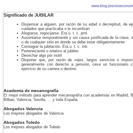
www.blog.precioseconom
Significado de JUBILAR
Dispensar a alguien, por razón de su edad o decrepitud, de eje
cuidados que practicaba o le incumbían
Alegrarse, regocijarse. Era u. t. c. prnl.
Ausentarse temporalmente y sin causa justificada de la clase, d
o de cualquier sitio en donde se debe estar obligatoriamente
Conseguir la jubilación. Era u. t. c. intr.
Perteneciente o relativo al jubileo
Desechar algo por inútil
Disponer que, por razón de vejez, largos servicios o imposib
generalmente con derecho a pensión, cese un funcionario ci
ejercicio de su carrera o destino
Academia de mecanografía
El mejor método para aprender mecanografía con academias en Madrid, B
Bilbao, Valencia, Sevilla, … y toda España
Abogados Valencia
Los mejores abogados de Valencia
Abogados Toledo
Los mejores abogados de Toledo